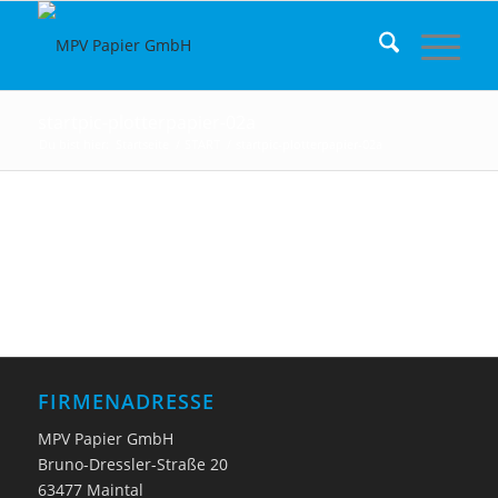
startpic-plotterpapier-02a
Du bist hier:
Startseite
/
START
/
startpic-plotterpapier-02a
FIRMENADRESSE
MPV Papier GmbH
Bruno-Dressler-Straße 20
63477 Maintal